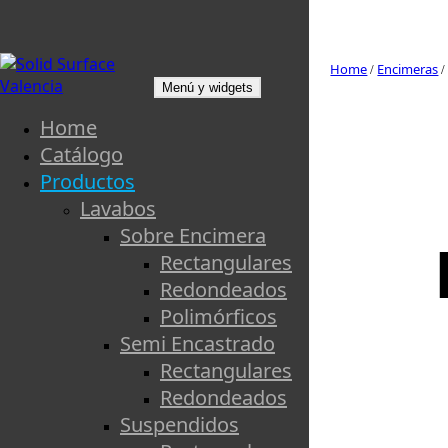
Saltar al contenido
Home
Encimeras
/
Menú y widgets
Solid Surface Valencia
Solid Surface Valencia ofrece un sinnúmero de
Home
soluciones creativas y diseños a medida,
Catálogo
convertimos estos materiales en piezas con estilo,
puras y elegantes.
Productos
Lavabos
Sobre Encimera
Rectangulares
Redondeados
Polimórficos
Semi Encastrado
Rectangulares
Redondeados
Suspendidos