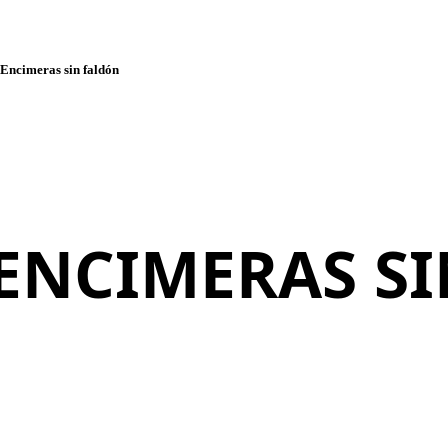
/
Encimeras sin faldón
ENCIMERAS S