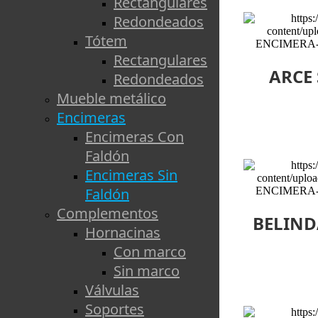
Rectangulares
Redondeados
Tótem
Rectangulares
ARCE
Redondeados
Mueble metálico
Encimeras
Encimeras Con
Faldón
Encimeras Sin
Faldón
Complementos
BELIND
Hornacinas
Con marco
Sin marco
Válvulas
Soportes