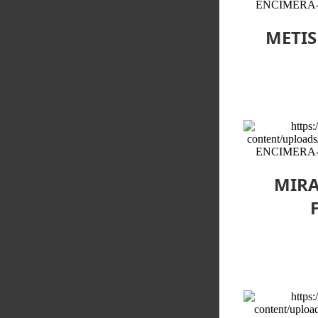
METIS
MIRA