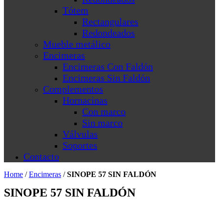
Tótem
Rectangulares
Redondeados
Mueble metálico
Encimeras
Encimeras Con Faldón
Encimeras Sin Faldón
Complementos
Hornacinas
Con marco
Sin marco
Válvulas
Soportes
Contacto
Home
/
Encimeras
/
SINOPE 57 SIN FALDÓN
SINOPE 57 SIN FALDÓN