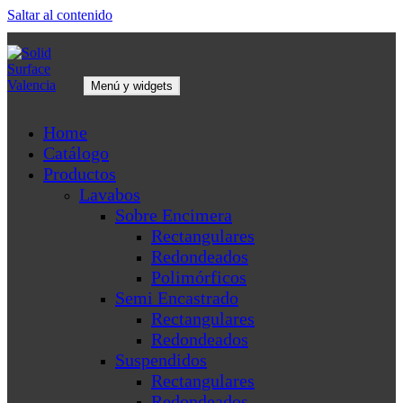
Saltar al contenido
Menú y widgets
Solid Surface Valencia
Solid Surface Valencia ofrece un sinnúmero de soluciones creativas y
Home
diseños a medida, convertimos estos materiales en piezas con estilo,
puras y elegantes.
Catálogo
Productos
Lavabos
Sobre Encimera
Rectangulares
Redondeados
Polimórficos
Semi Encastrado
Rectangulares
Redondeados
Suspendidos
Rectangulares
Redondeados