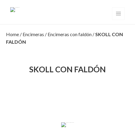
Solid Surface Valencia
MENÚ
Y
WIDGETS
Home
/
Encimeras
/
Encimeras con faldón
/
SKOLL CON
FALDÓN
SKOLL CON FALDÓN