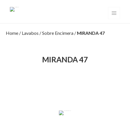
Solid Surface Valencia
MENÚ
Y
WIDGETS
Home
/
Lavabos
/
Sobre Encimera
/
MIRANDA 47
MIRANDA 47