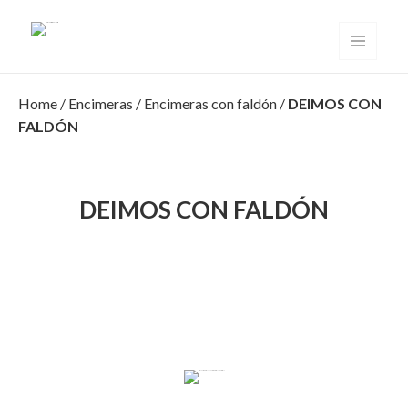
Solid Surface Valencia
MENÚ
Y
WIDGETS
Home
/
Encimeras
/
Encimeras con faldón
/
DEIMOS CON
FALDÓN
DEIMOS CON FALDÓN